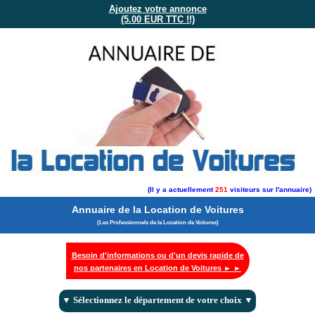
Ajoutez votre annonce
(5.00 EUR TTC !!)
(Il y a actuellement
251
visiteurs sur l'annuaire)
Annuaire de la Location de Voitures
(Les Professionnels de la Location de Voitures)
Besoin d'informations ou d'un devis rapide de
nos partenaires en Location de Voitures ► ►
▼ Sélectionnez le département de votre choix ▼