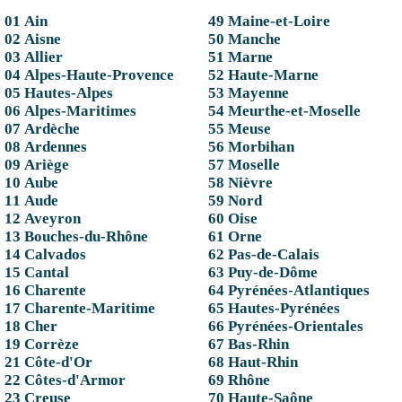
01 Ain
49 Maine-et-Loire
02 Aisne
50 Manche
03 Allier
51 Marne
04 Alpes-Haute-Provence
52 Haute-Marne
05 Hautes-Alpes
53 Mayenne
06 Alpes-Maritimes
54 Meurthe-et-Moselle
07 Ardèche
55 Meuse
08 Ardennes
56 Morbihan
09 Ariège
57 Moselle
10 Aube
58 Nièvre
11 Aude
59 Nord
12 Aveyron
60 Oise
13 Bouches-du-Rhône
61 Orne
14 Calvados
62 Pas-de-Calais
15 Cantal
63 Puy-de-Dôme
16 Charente
64 Pyrénées-Atlantiques
17 Charente-Maritime
65 Hautes-Pyrénées
18 Cher
66 Pyrénées-Orientales
19 Corrèze
67 Bas-Rhin
21 Côte-d'Or
68 Haut-Rhin
22 Côtes-d'Armor
69 Rhône
23 Creuse
70 Haute-Saône