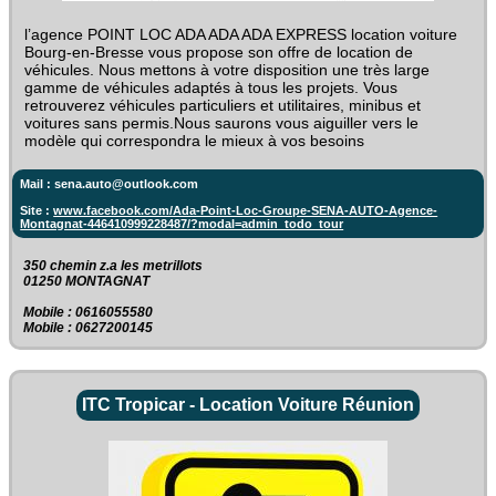
l’agence POINT LOC ADA ADA ADA EXPRESS location voiture
Bourg-en-Bresse vous propose son offre de location de
véhicules. Nous mettons à votre disposition une très large
gamme de véhicules adaptés à tous les projets. Vous
retrouverez véhicules particuliers et utilitaires, minibus et
voitures sans permis.Nous saurons vous aiguiller vers le
modèle qui correspondra le mieux à vos besoins
Mail : sena.auto@outlook.com
Site :
www.facebook.com/Ada-Point-Loc-Groupe-SENA-AUTO-Agence-
Montagnat-446410999228487/?modal=admin_todo_tour
350 chemin z.a les metrillots‎
01250 MONTAGNAT
Mobile : 0616055580
Mobile : 0627200145
ITC Tropicar - Location Voiture Réunion